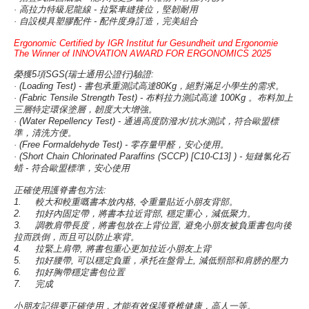
·
高拉力特級尼龍線
-
拉緊車縫接位，堅韌耐用
·
自設模具塑膠配件
-
配件度身訂造，完美組合
Ergonomic Certified by IGR Institut fur Gesundheit und Ergonomie
The Winner of INNOVATION AWARD FOR ERGONOMICS 2025
榮獲
5
項
SGS(
瑞士通用公證行
)
驗證
:
· (Loading Test) -
書包承重測試高達
80Kg
，絕對滿足小學生的需求。
· (Fabric Tensile Strength Test) -
布料拉力測試高達
100Kg
。布料加上
三層特定環保塗層，韌度大大增強。
· (Water Repellency Test) -
通過高度防潑水
/
抗水測試，符合歐盟標
準，清洗方便。
· (Free Formaldehyde Test) -
零存量甲醛，安心使用。
· (Short Chain Chlorinated Paraffins (SCCP) [C10-C13] ) -
短鏈氯化石
蜡
-
符合歐盟標準，安心使用
正確使用護脊書包方法
:
1.
較大和較重嘅書本放內格
,
令重量貼近小朋友背部。
2.
扣好內固定帶，將書本拉近背部
,
穩定重心，減低聚力。
3.
調教肩帶長度，將書包放在上背位置
,
避免小朋友被負重書包向後
拉而跌倒，而且可以防止寒背。
4.
拉緊上肩帶
,
將書包重心更加拉近小朋友上背
5.
扣好腰帶
,
可以穩定負重，承托在盤骨上
,
減低頸部和肩膀的壓力
6.
扣好胸帶穩定書包位置
7.
完成
小朋友記得要正確使用，才能有效保護脊椎健康，高人一等。