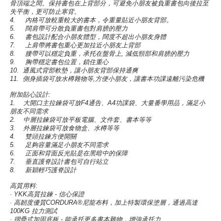
骨頂端之間。保持書包在上背部分，可避免小朋友被負重書包向後拉至
失平衡，更可防止寒背。
4.
內格可放較重較大的書本，令重量貼近小朋友背部。
5.
闊肩帶可分散負重書包對肩膀的壓力
6.
書包設計配合小朋友體型，闊度不超出小朋友身體
7.
上肩帶將書包重心更加拉近小朋友上背部
8.
腰帶可以穩定負重，承托在盤骨上
,
減低頸部和肩膀的壓力
9.
胸帶穩定書包位置，鎖住重心
10.
通風式背部軟墊，讓小朋友背部保持通爽
11.
側身插袋可放水樽雜物等
,
方便小朋友，讓書本功課遠離污染危機
附加貼心設計
:
1.
大開口主拉鍊袋可放
F4
通告、
A4
功課袋、大量番學用品，滿足小
朋友不同需求
2.
中層拉鍊袋可放平板電腦、文件套、書本等等
3.
外層拉鍊袋可放食物盒、水樽等等
4.
雙頭拉鍊方便開關
5.
足夠容量滿足小朋友不同需求
6.
正面和背面反光貼是在黑暗中的保障
7.
垂直護脊設計書包可自行站立
8.
新穎輕巧護脊設計
高質用料
:
· YKK
高質拉鍊
-
信心保證
·
高韌度優質
CORDURA®
尼龍布料，加上特製環保塗層，通過高達
100KG
拉力測試
·
摺疊式加固底板
-
能承托更多書本雜物，增強承托力