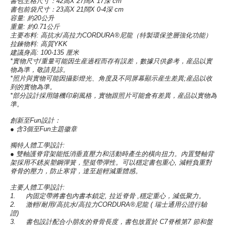
書包主格尺寸：
42
高
X 27
闊
X 17
深
cm
書包前袋尺寸：
23
高
X 21
闊
X 0-4
深
cm
容量
:
約
20
公升
重量
:
約
0.71
公斤
主要布料
:
高抗水
/
高拉力
CORDURA®
尼龍（特製環保塗層強化功能）
拉鍊物料
:
高質
YKK
建議身高
: 100-135
厘米
*
實物尺寸
/
重量可能因生産過程而存有誤差，數據只供參考，産品以實
物為準，敬請見諒。
*
照片與實物可能因攝影燈光、角度及不同屏幕顯示産生差異
;
産品以收
到的實物為準。
*
部分設計採用隨機印刷風格，實物跟照片可能會有差異，産品以實物為
準。
創新至
Fun
設計：
●
含
3
個至
Fun
主題徽章
獨特人體工學設計
:
●
雙軸護脊背架能抵消垂直壓力和活動時產生的橫向扭力。內置雙軸背
架採用不銹炭塑鋼彈簧，堅挺帶彈性。可以穩定書包重心
,
減輕負重對
脊骨的壓力，防止寒背，達至超輕減重體感。
主要人體工學設計
:
1.
內固定帶將書包內書本鎖定
,
拉近脊骨
,
穩定重心，減低聚力。
2.
激輕
/
耐用
/
高抗水
/
高拉力
CORDURA®
尼龍
(
瑞士通用公證行驗
證
)
3.
書包設計配合小朋友的脊骨長度，書包放置於
C7
脊椎第
7
節和盤