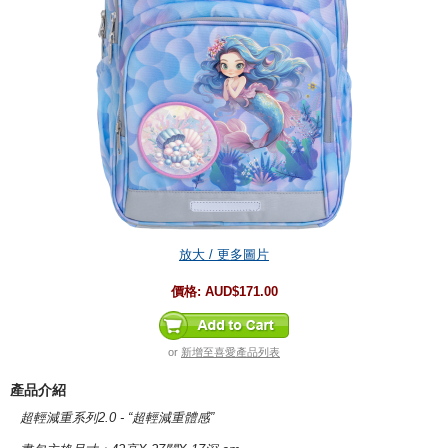
放大 / 更多圖片
價格:
AUD$171.00
or
新增至喜愛產品列表
產品介紹
超輕減重系列
2.0 - “
超輕減重體感
”