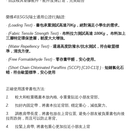
·
自設模具塑膠配件
-
配件度身訂造，完美組合
榮獲
4
項
SGS(
瑞士通用公證行
)
驗證
:
· (Loading Test) -
書包承重測試高達
70Kg
，絕對滿足小學生的需求。
· (Fabric Tensile Strength Test) -
布料拉力測試高達
100Kg
。布料加上
三層特定環保塗層，韌度大大增強。
· (Water Repellency Test) -
通過高度防潑水
/
抗水測試，符合歐盟標
準，清洗方便。
· (Free Formaldehyde Test) -
零存量甲醛，安心使用。
· (Short Chain Chlorinated Paraffins (SCCP) [C10-C13] ) -
短鏈氯化石
蜡
-
符合歐盟標準，安心使用
正確使用護脊書包方法
:
1.
較大和較重嘅書本放內格
,
令重量貼近小朋友背部。
2.
扣好內固定帶，將書本拉近背部
,
穩定重心，減低聚力。
3.
調教肩帶長度，將書包放在上背位置
,
避免小朋友被負重書包向後
拉而跌倒，而且可以防止寒背。
4.
拉緊上肩帶
,
將書包重心更加拉近小朋友上背