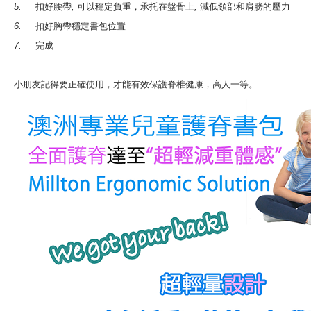
5.
扣好腰帶
,
可以穩定負重，承托在盤骨上
,
減低頸部和肩膀的壓力
6.
扣好胸帶穩定書包位置
7.
完成
小朋友記得要正確使用，才能有效保護脊椎健康，高人一等。