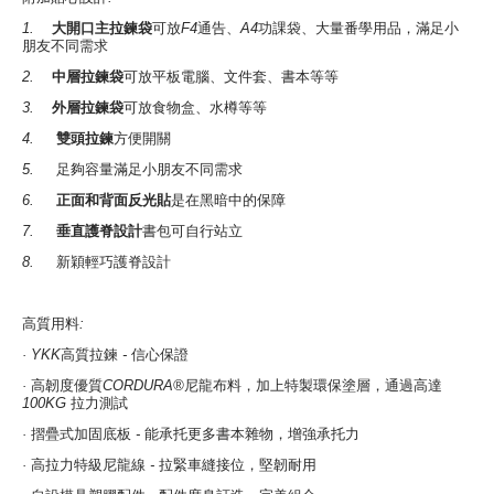
1.
大開口主拉鍊袋
可放
F4
通告、
A4
功課袋、大量番學用品，滿足小
朋友不同需求
2.
中層拉鍊袋
可放平板電腦、文件套、書本等等
3.
外層拉鍊袋
可放食物盒、水樽等等
4.
雙頭拉鍊
方便開關
5.
足夠容量滿足小朋友不同需求
6.
正面和背面反光貼
是在黑暗中的保障
7.
垂直護脊設計
書包可自行站立
8.
新穎輕巧護脊設計
高質用料
:
· YKK
高質拉鍊
-
信心保證
·
高韌度優質
CORDURA®
尼龍布料，加上特製環保塗層，通過高達
100KG
拉力測試
·
摺疊式加固底板
-
能承托更多書本雜物，增強承托力
·
高拉力特級尼龍線
-
拉緊車縫接位，堅韌耐用