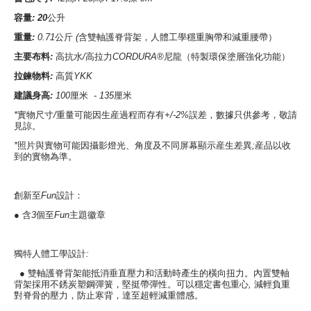
容量
: 20
公升
重量
:
0.71
公斤
(
含雙軸護脊背架，人體工學穩重胸帶和減重腰帶）
主要布料
:
高抗水
/
高拉力
CORDURA®
尼龍（特製環保塗層強化功能）
拉鍊物料
:
高質
YKK
建議身高
:
100
厘米
- 135
厘米
*
實物尺寸
/
重量可能因生産過程而存有
+/-2%
誤差，數據只供參考，敬請
見諒。
*
照片與實物可能因攝影燈光、角度及不同屏幕顯示産生差異
;
産品以收
到的實物為準。
創新至
Fun
設計：
●
含
3
個至
Fun
主題徽章
獨特人體工學設計
:
●
雙軸護脊背架能抵消垂直壓力和活動時產生的橫向扭力。內置雙軸
背架採用不銹炭塑鋼彈簧，堅挺帶彈性。可以穩定書包重心
,
減輕負重
對脊骨的壓力，防止寒背，達至超輕減重體感。