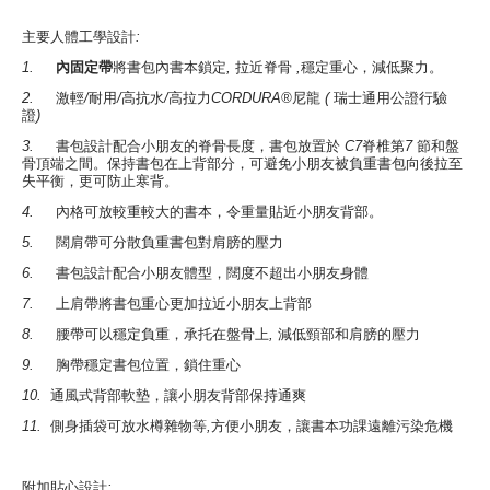
主要人體工學設計
:
1.
內固定帶
將書包內書本鎖定
,
拉近脊骨
,
穩定重心，減低聚力。
2.
激輕
/
耐用
/
高抗水
/
高拉力
CORDURA®
尼龍
(
瑞士通用公證行驗
證
)
3.
書包設計配合小朋友的脊骨長度，書包放置於
C7
脊椎第
7
節和盤
骨頂端之間。保持書包在上背部分，可避免小朋友被負重書包向後拉至
失平衡，更可防止寒背。
4.
內格可放較重較大的書本，令重量貼近小朋友背部。
5.
闊肩帶可分散負重書包對肩膀的壓力
6.
書包設計配合小朋友體型，闊度不超出小朋友身體
7.
上肩帶將書包重心更加拉近小朋友上背部
8.
腰帶可以穩定負重，承托在盤骨上
,
減低頸部和肩膀的壓力
9.
胸帶穩定書包位置，鎖住重心
10.
通風式背部軟墊，讓小朋友背部保持通爽
11.
側身插袋可放水樽雜物等
,
方便小朋友，讓書本功課遠離污染危機
附加貼心設計
: