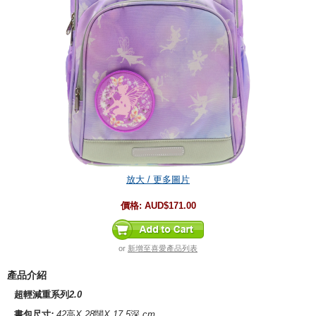
放大 / 更多圖片
價格:
AUD$171.00
or
新增至喜愛產品列表
產品介紹
超輕減重系列
2.0
書包尺寸
:
42
高
X 28
闊
X 17.5
深
cm