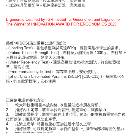
· 高拉力特級尼龍線 - 拉緊車縫接位，堅韌耐用
· 自設模具塑膠配件 - 配件度身訂造，完美組合
Ergonomic Certified by IGR Institut fur Gesundheit und Ergonomie
The Winner of INNOVATION AWARD FOR ERGONOMICS 2025
榮獲4項SGS(瑞士通用公證行)驗證:
· (Loading Test) - 書包承重測試高達80Kg，絕對滿足小學生的需求。
· (Fabric Tensile Strength Test) - 布料拉力測試高達 100Kg 。布料加上
三層特定環保塗層，韌度大大增強。
· (Water Repellency Test) - 通過高度防潑水/抗水測試，符合歐盟標
準，清洗方便。
· (Free Formaldehyde Test) - 零存量甲醛，安心使用。
· (Short Chain Chlorinated Paraffins (SCCP) [C10-C13] ) - 短鏈氯化石
蜡 - 符合歐盟標準，安心使用
正確使用護脊書包方法:
1. 較大和較重嘅書本放內格, 令重量貼近小朋友背部。
2. 扣好內固定帶，將書本拉近背部, 穩定重心，減低聚力。
3. 調教肩帶長度，將書包放在上背位置, 避免小朋友被負重書包向後
拉而跌倒，而且可以防止寒背。
4. 拉緊上肩帶, 將書包重心更加拉近小朋友上背
5. 扣好腰帶, 可以穩定負重，承托在盤骨上, 減低頸部和肩膀的壓力