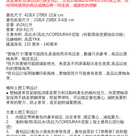
送貨通知:此新品現已接受預訂，出貨日期為2025年6月15日或之前。任
何同時購買的商品或贈品將一同送貨。感謝您的理解
書包尺寸: 42高X 27闊X 21深 cm
書包前袋尺寸：23高X 21闊X 0-4深 cm
容量: 約24公升
重量: 約0.8公斤
主要布料: 高抗水/高拉力CORDURA®尼龍（特製環保塗層強化功能）
拉鍊物料: 高質YKK
建議身高: 115 厘米 - 140厘米
*實物尺寸/重量可能因生産過程而存有誤差，數據只供參考，産品以實
物為準，敬請見諒。
*照片與實物可能因攝影燈光、角度及不同屏幕顯示産生差異;産品以收
到的實物為準。
*部分設計採用隨機印刷風格，實物跟照片可能會有差異，産品以實物為
準。
獨特人體工學設計:
● 雙軸護脊背架能抵消垂直壓力和活動時產生的橫向扭力。內置雙軸背
架採用不銹炭塑鋼彈簧，堅挺帶彈性。可以穩定書包重心, 減輕負重對
脊骨的壓力，防止寒背，達至超輕減重體感。
主要人體工學設計:
1. 內固定帶將書包內書本鎖定, 拉近脊骨 ,穩定重心，減低聚力。
2. 激輕/耐用/高抗水/高拉力CORDURA®尼龍 ( 瑞士通用公證行驗
證)
3. 書包設計配合小朋友的脊骨長度，書包放置於 C7脊椎第7 節和盤