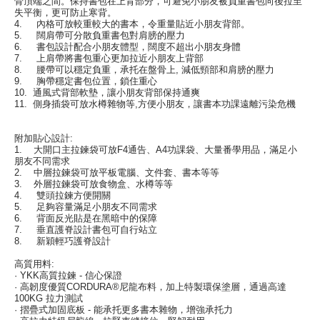
骨頂端之間。保持書包在上背部分，可避免小朋友被負重書包向後拉至
失平衡，更可防止寒背。
4. 內格可放較重較大的書本，令重量貼近小朋友背部。
5. 闊肩帶可分散負重書包對肩膀的壓力
6. 書包設計配合小朋友體型，闊度不超出小朋友身體
7. 上肩帶將書包重心更加拉近小朋友上背部
8. 腰帶可以穩定負重，承托在盤骨上, 減低頸部和肩膀的壓力
9. 胸帶穩定書包位置，鎖住重心
10. 通風式背部軟墊，讓小朋友背部保持通爽
11. 側身插袋可放水樽雜物等,方便小朋友，讓書本功課遠離污染危機
附加貼心設計:
1. 大開口主拉鍊袋可放F4通告、A4功課袋、大量番學用品，滿足小
朋友不同需求
2. 中層拉鍊袋可放平板電腦、文件套、書本等等
3. 外層拉鍊袋可放食物盒、水樽等等
4. 雙頭拉鍊方便開關
5. 足夠容量滿足小朋友不同需求
6. 背面反光貼是在黑暗中的保障
7. 垂直護脊設計書包可自行站立
8. 新穎輕巧護脊設計
高質用料:
· YKK高質拉鍊 - 信心保證
· 高韌度優質CORDURA®尼龍布料，加上特製環保塗層，通過高達
100KG 拉力測試
· 摺疊式加固底板 - 能承托更多書本雜物，增強承托力