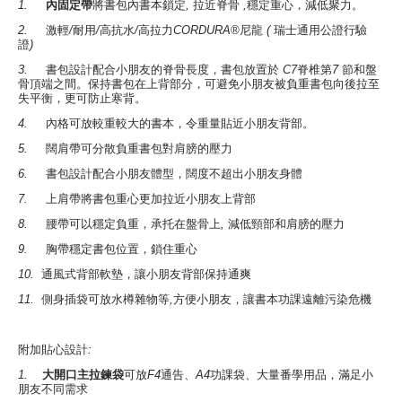
1.
內固定帶
將書包內書本鎖定
,
拉近脊骨
,
穩定重心，減低聚力。
2.
激輕
/
耐用
/
高抗水
/
高拉力
CORDURA®
尼龍
(
瑞士通用公證行驗
證
)
3.
書包設計配合小朋友的脊骨長度，書包放置於
C7
脊椎第
7
節和盤
骨頂端之間。保持書包在上背部分，可避免小朋友被負重書包向後拉至
失平衡，更可防止寒背。
4.
內格可放較重較大的書本，令重量貼近小朋友背部。
5.
闊肩帶可分散負重書包對肩膀的壓力
6.
書包設計配合小朋友體型，闊度不超出小朋友身體
7.
上肩帶將書包重心更加拉近小朋友上背部
8.
腰帶可以穩定負重，承托在盤骨上
,
減低頸部和肩膀的壓力
9.
胸帶穩定書包位置，鎖住重心
10.
通風式背部軟墊，讓小朋友背部保持通爽
11.
側身插袋可放水樽雜物等
,
方便小朋友，讓書本功課遠離污染危機
附加貼心設計
:
1.
大開口主拉鍊袋
可放
F4
通告、
A4
功課袋、大量番學用品，滿足小
朋友不同需求