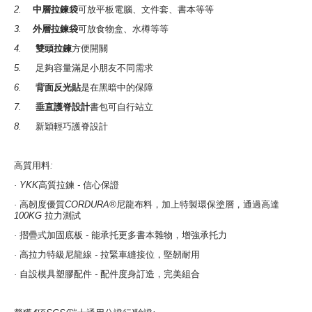
2.
中層拉鍊袋
可放平板電腦、文件套、書本等等
3.
外層拉鍊袋
可放食物盒、水樽等等
4.
雙頭拉鍊
方便開關
5.
足夠容量滿足小朋友不同需求
6.
背面反光貼
是在黑暗中的保障
7.
垂直護脊設計
書包可自行站立
8.
新穎輕巧護脊設計
高質用料
:
· YKK
高質拉鍊
-
信心保證
·
高韌度優質
CORDURA®
尼龍布料，加上特製環保塗層，通過高達
100KG
拉力測試
·
摺疊式加固底板
-
能承托更多書本雜物，增強承托力
·
高拉力特級尼龍線
-
拉緊車縫接位，堅韌耐用
·
自設模具塑膠配件
-
配件度身訂造，完美組合