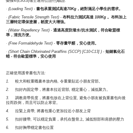
榮獲
4
項
SGS(
瑞士通用公證行
)
驗證
:
· (Loading Test) -
書包承重測試高達
70Kg
，絕對滿足小學生的需求。
· (Fabric Tensile Strength Test) -
布料拉力測試高達
100Kg
。布料加上
三層特定環保塗層，韌度大大增強。
· (Water Repellency Test) -
通過高度防潑水
/
抗水測試，符合歐盟標
準，清洗方便。
· (Free Formaldehyde Test) -
零存量甲醛，安心使用。
· (Short Chain Chlorinated Paraffins (SCCP) [C10-C13] ) -
短鏈氯化石
蜡
-
符合歐盟標準，安心使用
正確使用護脊書包方法
:
1.
較大和較重嘅書本放內格
,
令重量貼近小朋友背部。
2.
扣好內固定帶，將書本拉近背部
,
穩定重心，減低聚力。
3.
調教肩帶長度，將書包放在上背位置
,
避免小朋友被負重書包向後
拉而跌倒，而且可以防止寒背。
4.
拉緊上肩帶
,
將書包重心更加拉近小朋友上背
5.
扣好腰帶
,
可以穩定負重，承托在盤骨上
,
減低頸部和肩膀的壓力
6.
扣好胸帶穩定書包位置