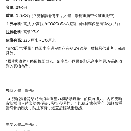
容量
: 24
公升
重量
:
0.78
公斤
(
含雙軸護脊背架，人體工學穩重胸帶和減重腰帶）
主要布料
:
高抗水
/
高拉力
CORDURA®
尼龍（特製環保塗層強化功能）
拉鍊物料
:
高質
YKK
建議身高
:
115
厘米
- 140
厘米
*
實物尺寸
/
重量可能因生産過程而存有
+/-2%
誤差，數據只供參考，敬請
見諒。
*
照片與實物可能因攝影燈光、角度及不同屏幕顯示産生差異
;
産品以收
到的實物為準。
獨特人體工學設計
:
●
雙軸護脊背架能抵消垂直壓力和活動時產生的橫向扭力。內置雙軸
背架採用不銹炭塑鋼彈簧，堅挺帶彈性。可以穩定書包重心
,
減輕負重
對脊骨的壓力，防止寒背，達至超輕減重體感。
主要人體工學設計
: