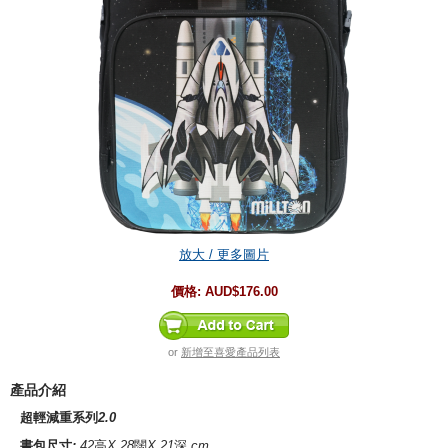
放大 / 更多圖片
價格:
AUD$176.00
or
新增至喜愛產品列表
產品介紹
超輕減重系列
2.0
書包尺寸
:
42
高
X 28
闊
X 21
深
cm