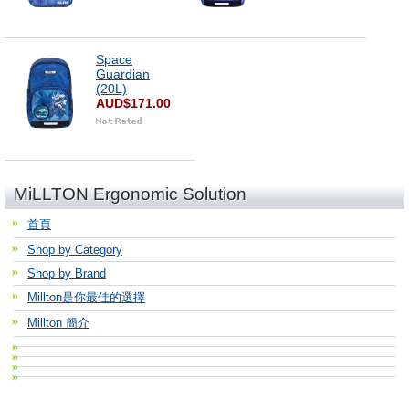
Space
Guardian
(20L)
AUD$171.00
MiLLTON Ergonomic Solution
首頁
Shop by Category
Shop by Brand
Millton是你最佳的選擇
Millton 簡介